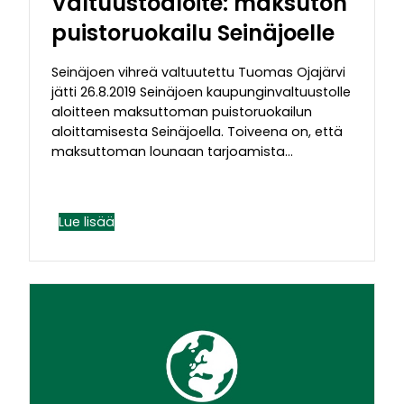
Valtuustoaloite: maksuton
puistoruokailu Seinäjoelle
Seinäjoen vihreä valtuutettu Tuomas Ojajärvi
jätti 26.8.2019 Seinäjoen kaupunginvaltuustolle
aloitteen maksuttoman puistoruokailun
aloittamisesta Seinäjoella. Toiveena on, että
maksuttoman lounaan tarjoamista…
Lue lisää