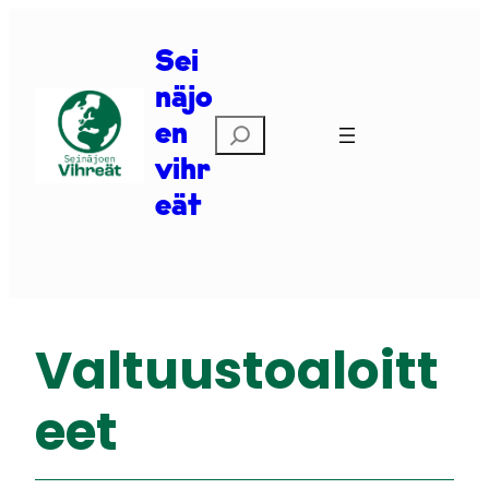
Siirry
sisältöön
Sei
näjo
Etsi
en
vihr
eät
Valtuustoaloitt
eet