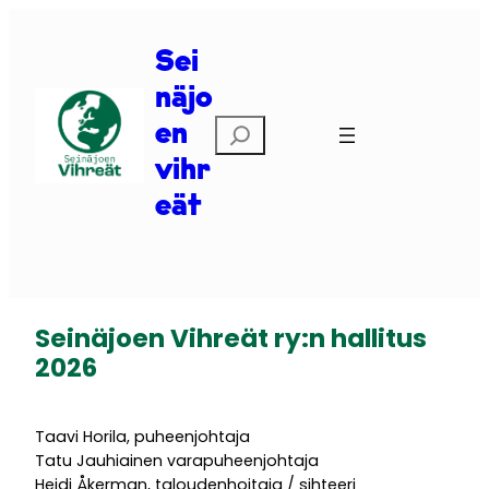
Siirry
sisältöön
Sei
näjo
Etsi
en
vihr
eät
Seinäjoen Vihreät ry:n hallitus
2026
Taavi Horila, puheenjohtaja
Tatu Jauhiainen varapuheenjohtaja
Heidi Åkerman, taloudenhoitaja / sihteeri