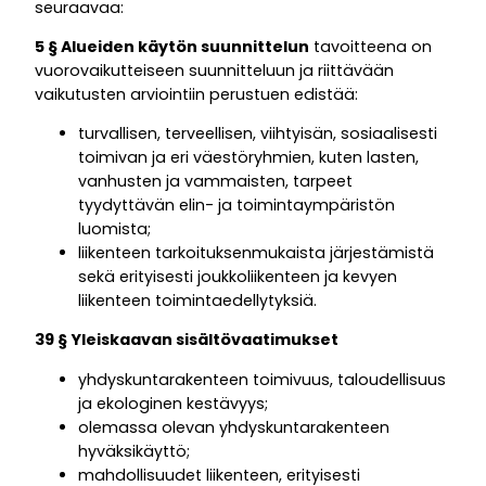
seuraavaa:
5 § Alueiden käytön suunnittelun
tavoitteena on
vuorovaikutteiseen suunnitteluun ja riittävään
vaikutusten arviointiin perustuen edistää:
turvallisen, terveellisen, viihtyisän, sosiaalisesti
toimivan ja eri väestöryhmien, kuten lasten,
vanhusten ja vammaisten, tarpeet
tyydyttävän elin- ja toimintaympäristön
luomista;
liikenteen tarkoituksenmukaista järjestämistä
sekä erityisesti joukkoliikenteen ja kevyen
liikenteen toimintaedellytyksiä.
39 § Yleiskaavan sisältövaatimukset
yhdyskuntarakenteen toimivuus, taloudellisuus
ja ekologinen kestävyys;
olemassa olevan yhdyskuntarakenteen
hyväksikäyttö;
mahdollisuudet liikenteen, erityisesti