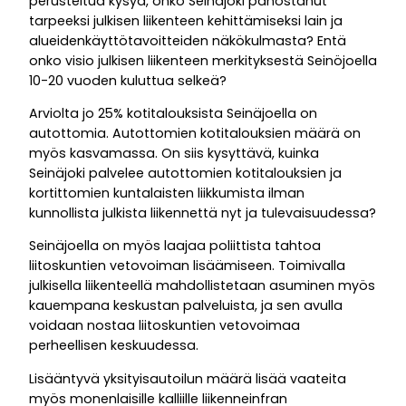
perusteltua kysyä, onko Seinäjoki panostanut
tarpeeksi julkisen liikenteen kehittämiseksi lain ja
alueidenkäyttötavoitteiden näkökulmasta? Entä
onko visio julkisen liikenteen merkityksestä Seinöjoella
10-20 vuoden kuluttua selkeä?
Arviolta jo 25% kotitalouksista Seinäjoella on
autottomia. Autottomien kotitalouksien määrä on
myös kasvamassa. On siis kysyttävä, kuinka
Seinäjoki palvelee autottomien kotitalouksien ja
kortittomien kuntalaisten liikkumista ilman
kunnollista julkista liikennettä nyt ja tulevaisuudessa?
Seinäjoella on myös laajaa poliittista tahtoa
liitoskuntien vetovoiman lisäämiseen. Toimivalla
julkisella liikenteellä mahdollistetaan asuminen myös
kauempana keskustan palveluista, ja sen avulla
voidaan nostaa liitoskuntien vetovoimaa
perheellisen keskuudessa.
Lisääntyvä yksityisautoilun määrä lisää vaateita
myös monenlaisille kalliille liikenneinfran