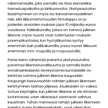
rakentamiselle, joka samalla vie tilaa esimerkiksi
harrastuspaikoilta ja lähiluonnolta. Yksityisautoilun
lisääntyminen on myös iso kansanterveydellinen
riski, sillä liikkumattomuuden hintalappu on jo
joidenkin arvioiden mukaan jopa 10 miljardia euroa
vuodessa. Paikkakunnilla, joissa on toimiva julkinen
liikenne, myös nuoret ovat tutkimusten mukaan
parempikuntoisia, kun hyötyliikuntaa syntyy
enemmän kuin paikkakunnilla, jossa nuoret liikkuvat
enemmän mm. mopoilla ja mopoautoilla.
Paras keino vähentää painetta yksityisautoilta,
parantaa liikenneturvallisuutta ja samalla lisätä
ennaltaehkäiseviä terveystoimia kuntalaisille on
kehittää toimiva julkinen liikenne kaupunkiin.
Kaupungin kasvuvauhtiin nähden julkisen liikenteen
kehittyminen laahaa jäljessä. Asukkaiden on vaikea
tottua käyttäjiksi, kun julkinen liikenne ei ole riittävän
luotettavaa, vaan aikataulut saattavat vaihtua
kausittain. Tähän mennessä tehdyt julkisen liikenteen
kokeilut, kuten iltaliikennekokeilu, ovat olleet liian