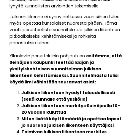
lyhyitä kunnollisten arviointien tekemiselle.
Julkinen liikenne ei synny hetkessä vaan siihen tulee
myös opettaa kuntalaiset nuoresta pitäen. Tämä
vaatii perusteellista suunnitelmaa julkisen liikenteen
pitkäaikaiseksi kehittämiseksi ja rohkeita
panostuksia siihen.
Ylläoleviin perusteluihin pohjautuen
esitämme, että
Seinäjoen kaupunki teettää laajan ja
yksityiskohtaisen suunnitelman julkisen
liikenteen kehittämiseksi. Suunnitelmasta tulisi
käydä ilmi vähintään seuraavat asiat:
Julkisen liikenteen hyödyt taloudellisesti
(sekä kunnalle että yksilölle)
Julkisen liikenteen merkitys Seinäjoella 10-
20 vuoden kuluttua
Miten lisätä käyttömääriä ja opettaa lapset
jo nuorena julkisen liikenteen käyttäjiksi
Toimivan julkisen liikenteen merkitys