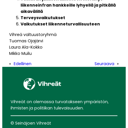
liikenneinfran hankkeille lyhyellä ja pitkällä
aikavälillä
Terveysvaikutukset
Vaikutukset liikenneturvallisuuteen
Vihreä valtuustoryhmä
Tuomas Ojajärvi
Laura Ala-Kokko
Mikko Muilu
«
Edellinen
Seuraava
»
Vihreät on olemassa turvatakseen ympäristön,
ihmisten ja politiikan tulevaisuuden.
© Seinäjoen Vihreät