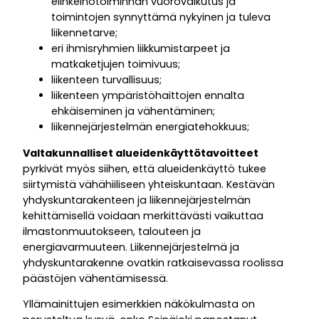
elinkeinotoiminnan vuorovaikutus ja
toimintojen synnyttämä nykyinen ja tuleva
liikennetarve;
eri ihmisryhmien liikkumistarpeet ja
matkaketjujen toimivuus;
liikenteen turvallisuus;
liikenteen ympäristöhaittojen ennalta
ehkäiseminen ja vähentäminen;
liikennejärjestelmän energiatehokkuus;
Valtakunnalliset alueidenkäyttötavoitteet
pyrkivät myös siihen, että alueidenkäyttö tukee
siirtymistä vähähiiliseen yhteiskuntaan. Kestävän
yhdyskuntarakenteen ja liikennejärjestelmän
kehittämisellä voidaan merkittävästi vaikuttaa
ilmastonmuutokseen, talouteen ja
energiavarmuuteen. Liikennejärjestelmä ja
yhdyskuntarakenne ovatkin ratkaisevassa roolissa
päästöjen vähentämisessä.
Yllämainittujen esimerkkien näkökulmasta on