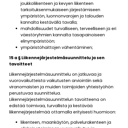
joukkoliikenteen ja kevyen liikenteen
tarkoituksenmukaiseen järjestämiseen
ympäristön, luonnonvarojen ja talouden
kannalta kestävällä tavalla;
mahdollisuudet turvalliseen, terveelliseen ja eri
väestöryhmien kannalta tasapainoiseen
elinympäristöön;
ympäristöhaittojen vähentäminen;
15 a § Liikennejärjestelmäsuunnittelu ja sen
tavoitteet
Liikennejärjestelmäsuunnittelu on jatkuvaa ja
vuorovaikutteista vaikutusten arviointiin sekä
viranomaisten ja muiden toimijoiden yhteistyöhön
perustuvaa suunnittelua.
Liikennejärjestelmäsuunnittelun tavoitteena on
edistää toimivaa, turvallista ja kestävää
liikennejärjestelmää ottamalla erityisesti huomioon:
liikenteen, maankäytön, palvelurakenteen ja