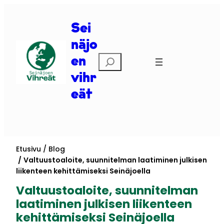
Siirry
sisältöön
Sei
näjo
Etsi
en
vihr
eät
Etusivu
Blog
Valtuustoaloite, suunnitelman laatiminen julkisen
liikenteen kehittämiseksi Seinäjoella
Valtuustoaloite, suunnitelman
laatiminen julkisen liikenteen
kehittämiseksi Seinäjoella