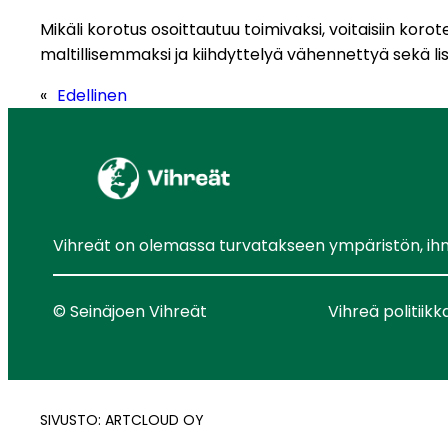
Mikäli korotus osoittautuu toimivaksi, voitaisiin ko
maltillisemmaksi ja kiihdyttelyä vähennettyä sekä lis
«
Edellinen
Vihreät on olemassa turvatakseen ympäristön, ihmis
© Seinäjoen Vihreät
Vihreä politiikk
SIVUSTO: ARTCLOUD OY