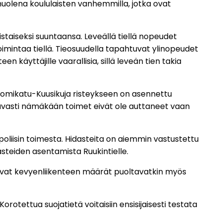
t huolena koululaisten vanhemmilla, jotka ovat
aistaiseksi suuntaansa. Leveällä tiellä nopeudet
 toimintaa tiellä. Tieosuudella tapahtuvat ylinopeudet
en käyttäjille vaarallisia, sillä leveän tien takia
 Tuomikatu-Kuusikuja risteykseen on asennettu
tettavasti nämäkään toimet eivät ole auttaneet vaan
oliisin toimesta. Hidasteita on aiemmin vastustettu
idasteiden asentamista Ruukintielle.
svavat kevyenliikenteen määrät puoltavatkin myös
rotettua suojatietä voitaisiin ensisijaisesti testata