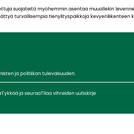
rotettuja suojateitä myöhemmin asentaa muuallekin levennet
ättyä turvallisempia tienylityspaikkoja kevyenliikenteen kä
ten ja politiikan tulevaisuuden.
a
Tykkää ja seuraa
Tilaa vihreiden uutiskirje