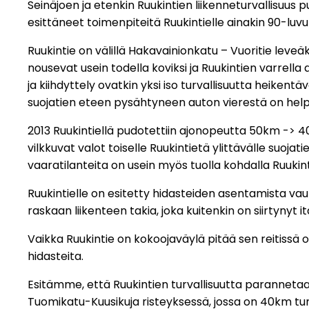
Seinäjoen ja etenkin Ruukintien liikenneturvallisuus 
esittäneet toimenpiteitä Ruukintielle ainakin 90-luvul
Ruukintie on välillä Hakavainionkatu – Vuoritie leveäk
nousevat usein todella koviksi ja Ruukintien varrella 
ja kiihdyttely ovatkin yksi iso turvallisuutta heikentä
suojatien eteen pysähtyneen auton vierestä on help
2013 Ruukintiellä pudotettiin ajonopeutta 50km -> 40
vilkkuvat valot toiselle Ruukintietä ylittävälle suoja
vaaratilanteita on usein myös tuolla kohdalla Ruukint
Ruukintielle on esitetty hidasteiden asentamista va
raskaan liikenteen takia, joka kuitenkin on siirtynyt i
Vaikka Ruukintie on kokoojaväylä pitää sen reitissä
hidasteita.
Esitämme, että Ruukintien turvallisuutta parannetaan 
Tuomikatu-Kuusikuja risteyksessä, jossa on 40km tu