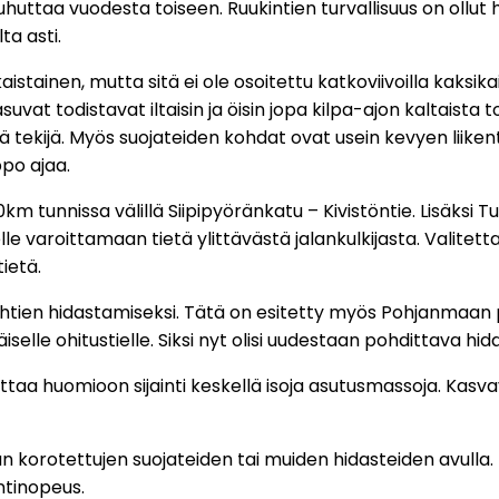
puhuttaa vuodesta toiseen. Ruukintien turvallisuus on ollu
ta asti.
aistainen, mutta sitä ei ole osoitettu katkoviivoilla kaksik
asuvat todistavat iltaisin ja öisin jopa kilpa-ajon kaltaista
vä tekijä. Myös suojateiden kohdat ovat usein kevyen liikente
po ajaa.
km tunnissa välillä Siipipyöränkatu – Kivistöntie. Lisäksi
tielle varoittamaan tietä ylittävästä jalankulkijasta. Vali
ietä.
uhtien hidastamiseksi. Tätä on esitetty myös Pohjanmaan p
täiselle ohitustielle. Siksi nyt olisi uudestaan pohdittava h
 ottaa huomioon sijainti keskellä isoja asutusmassoja. Ka
korotettujen suojateiden tai muiden hidasteiden avulla. Ko
ntinopeus.