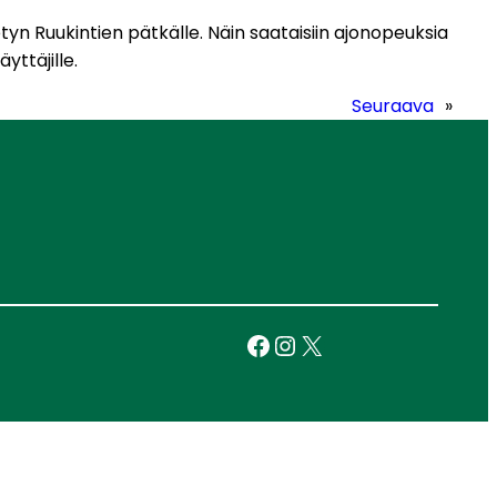
yn Ruukintien pätkälle. Näin saataisiin ajonopeuksia
yttäjille.
Seuraava
»
Facebook
Instagram
X