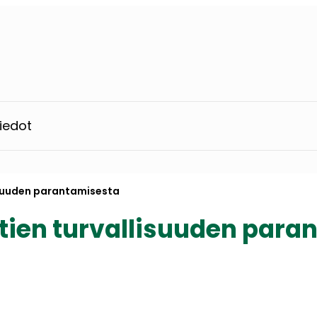
iedot
isuuden parantamisesta
ntien turvallisuuden para