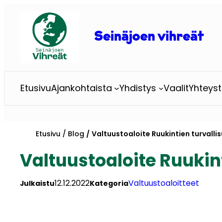
Siirry
sisältöön
Seinäjoen vihreät
Etusivu
Ajankohtaista
Yhdistys
Vaalit
Yhteyst
Etusivu
Blog
Valtuustoaloite Ruukintien turvall
Valtuustoaloite Ruuki
12.12.2022
Valtuustoaloitteet
Julkaistu
Kategoria