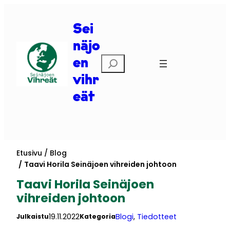
Siirry
sisältöön
Sei
näjo
Etsi
en
vihr
eät
Etusivu
Blog
Taavi Horila Seinäjoen vihreiden johtoon
Taavi Horila Seinäjoen
vihreiden johtoon
19.11.2022
Blogi
, 
Tiedotteet
Julkaistu
Kategoria