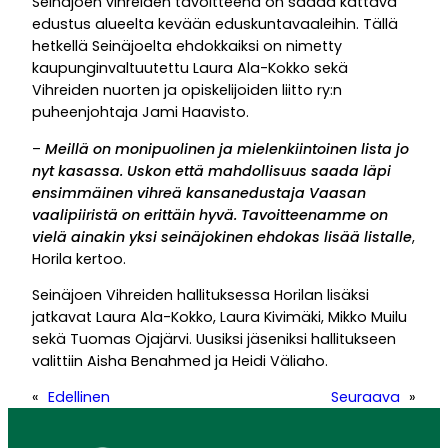
Seinäjoen vihreiden tavoitteena on saada kattava
edustus alueelta kevään eduskuntavaaleihin. Tällä
hetkellä Seinäjoelta ehdokkaiksi on nimetty
kaupunginvaltuutettu Laura Ala-Kokko sekä
Vihreiden nuorten ja opiskelijoiden liitto ry:n
puheenjohtaja Jami Haavisto.
–
Meillä on monipuolinen ja mielenkiintoinen lista jo
nyt kasassa. Uskon että mahdollisuus saada läpi
ensimmäinen vihreä kansanedustaja Vaasan
vaalipiiristä on erittäin hyvä. Tavoitteenamme on
vielä ainakin yksi seinäjokinen ehdokas lisää listalle
,
Horila kertoo.
Seinäjoen Vihreiden hallituksessa Horilan lisäksi
jatkavat Laura Ala-Kokko, Laura Kivimäki, Mikko Muilu
sekä Tuomas Ojajärvi. Uusiksi jäseniksi hallitukseen
valittiin Aisha Benahmed ja Heidi Väliaho.
«
Edellinen
Seuraava
»