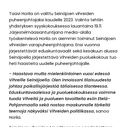
Taavi Horila on valittu Seinäjoen vihreiden
puheenjohtajaksi kaudelle 2023. Valinta tehtiin
yhdistyksen syyskokouksessa lauantaina 19.11.
Järjestelmäasiantuntijana media-alalla
työskentelevä Horila on aiemmin toiminut Seinäjoen
vihreiden varapuheenjohtajana. Ensi vuonna
järjestettävät eduskuntavaalit sekä kesäkuun alussa
Seinäjoella järjestettävä Vihreiden puoluekokous tuo
heti haasteita uudelle puheenjohtajalle.
–
Haastava mutta mielenkiintoinen vuosi edessä
Vihreille Seinäjoella. Olen innoissani tilaisuudesta
johtaa paikallisjärjestöä tällaisessa tilanteessa.
Eduskuntavaaleissa ja puoluekokouksessa voimme
tuoda Vihreitä ja puolueen tavoitteita esiin Etelä-
Pohjanmaalla sekä nostaa maakunnalle tärkeitä
teemoja näkyväksi Vihreiden politiikassa
, sanoo
Horila.