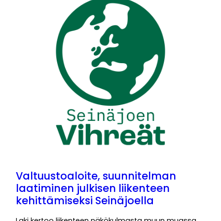
Valtuustoaloite, suunnitelman
laatiminen julkisen liikenteen
kehittämiseksi Seinäjoella
Laki kertoo liikenteen näkökulmasta muun muassa