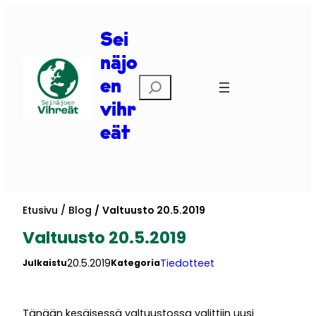
Siirry
sisältöön
Sei
näjo
Etsi
en
vihr
eät
Etusivu
Blog
Valtuusto 20.5.2019
Valtuusto 20.5.2019
20.5.2019
Tiedotteet
Julkaistu
Kategoria
Tänään kesäisessä valtuustossa valittiin uusi