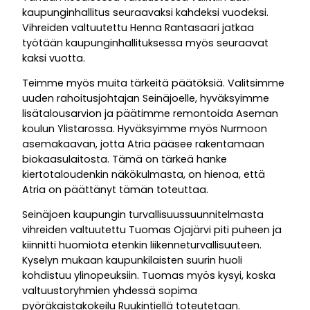
kaupunginhallitus seuraavaksi kahdeksi vuodeksi.
Vihreiden valtuutettu Henna Rantasaari jatkaa
työtään kaupunginhallituksessa myös seuraavat
kaksi vuotta.
Teimme myös muita tärkeitä päätöksiä. Valitsimme
uuden rahoitusjohtajan Seinäjoelle, hyväksyimme
lisätalousarvion ja päätimme remontoida Aseman
koulun Ylistarossa. Hyväksyimme myös Nurmoon
asemakaavan, jotta Atria pääsee rakentamaan
biokaasulaitosta. Tämä on tärkeä hanke
kiertotaloudenkin näkökulmasta, on hienoa, että
Atria on päättänyt tämän toteuttaa.
Seinäjoen kaupungin turvallisuussuunnitelmasta
vihreiden valtuutettu Tuomas Ojajärvi piti puheen ja
kiinnitti huomiota etenkin liikenneturvallisuuteen.
Kyselyn mukaan kaupunkilaisten suurin huoli
kohdistuu ylinopeuksiin. Tuomas myös kysyi, koska
valtuustoryhmien yhdessä sopima
pyöräkaistakokeilu Ruukintiellä toteutetaan.