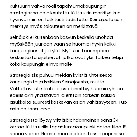
Kulttuurin vahva rooli tapahtumakaupungin
strategiassa on oikeutettu. Kulttuurin merkitys kun
hyvinvointiin on tutkitusti todistettu. Seinäjoelle sen
merkitys myös talouteen on merkittävä.
Seinäjoki ei kuitenkaan kasvun keskellä unohda
myöskään juuriaan vaan se huomioi hyvin kaikki
kaupunginosat ja kylät. Myös ne kauempana
keskustasta sijaitsevat, jotka ovat yksi tärkeä tekijä
koko kaupungin elinvoimalle.
Strategia siis puhuu meidän kylistä, yhteisestä
kaupungista ja kaikkien Seinäjoesta, mutta…
Valitettavasti strategiassa kiinnittyy huomio yhden
edellisiäkin yhdistävän ja erittäin tärkeän kaikkia
asukkaita suuresti koskevan asian vähäisyyteen. Tuo
asia on tasa-arvo.
Strategiasta löytyy yrittäjäjohdannainen sana 34
kertaa. Kulttuurille tapahtumakaupunki antaa tilaa 18
sanan verran. Nuoria huomioidaan tässä paperissa