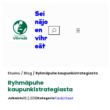
Siirry
sisältöön
Sei
näjo
Etsi
en
vihr
eät
Etusivu
Blog
Ryhmäpuhe kaupunkistrategiasta
Ryhmäpuhe
kaupunkistrategiasta
19.2.2018
Tiedotteet
Julkaistu
Kategoria