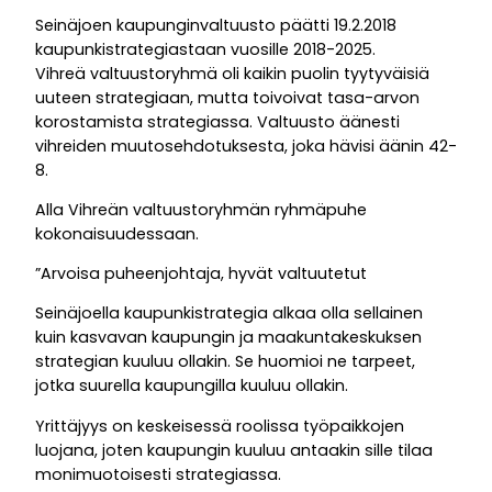
Seinäjoen kaupunginvaltuusto päätti 19.2.2018
kaupunkistrategiastaan vuosille 2018-2025.
Vihreä valtuustoryhmä oli kaikin puolin tyytyväisiä
uuteen strategiaan, mutta toivoivat tasa-arvon
korostamista strategiassa. Valtuusto äänesti
vihreiden muutosehdotuksesta, joka hävisi äänin 42-
8.
Alla Vihreän valtuustoryhmän ryhmäpuhe
kokonaisuudessaan.
”Arvoisa puheenjohtaja, hyvät valtuutetut
Seinäjoella kaupunkistrategia alkaa olla sellainen
kuin kasvavan kaupungin ja maakuntakeskuksen
strategian kuuluu ollakin. Se huomioi ne tarpeet,
jotka suurella kaupungilla kuuluu ollakin.
Yrittäjyys on keskeisessä roolissa työpaikkojen
luojana, joten kaupungin kuuluu antaakin sille tilaa
monimuotoisesti strategiassa.