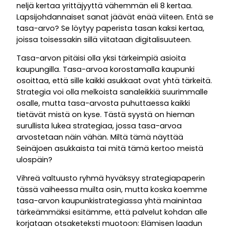
neljä kertaa yrittäjyyttä vähemmän eli 8 kertaa.
Lapsijohdannaiset sanat jäävät enää viiteen. Entä se
tasa-arvo? Se löytyy paperista tasan kaksi kertaa,
joissa toisessakin sillä viitataan digitalisuuteen.
Tasa-arvon pitäisi olla yksi tärkeimpiä asioita
kaupungilla. Tasa-arvoa korostamalla kaupunki
osoittaa, että sille kaikki asukkaat ovat yhtä tärkeitä.
Strategia voi olla melkoista sanaleikkiä suurimmalle
osalle, mutta tasa-arvosta puhuttaessa kaikki
tietävät mistä on kyse. Tästä syystä on hieman
surullista lukea strategiaa, jossa tasa-arvoa
arvostetaan näin vähän. Miltä tämä näyttää
Seinäjoen asukkaista tai mitä tämä kertoo meistä
ulospäin?
Vihreä valtuusto ryhmä hyväksyy strategiapaperin
tässä vaiheessa muilta osin, mutta koska koemme
tasa-arvon kaupunkistrategiassa yhtä mainintaa
tärkeämmäksi esitämme, että palvelut kohdan alle
korjataan otsaketeksti muotoon: Elämisen laadun