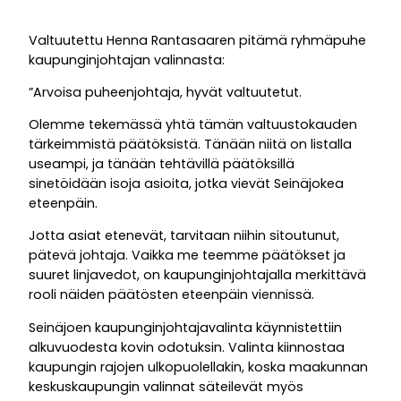
Valtuutettu Henna Rantasaaren pitämä ryhmäpuhe
kaupunginjohtajan valinnasta:
”Arvoisa puheenjohtaja, hyvät valtuutetut.
Olemme tekemässä yhtä tämän valtuustokauden
tärkeimmistä päätöksistä. Tänään niitä on listalla
useampi, ja tänään tehtävillä päätöksillä
sinetöidään isoja asioita, jotka vievät Seinäjokea
eteenpäin.
Jotta asiat etenevät, tarvitaan niihin sitoutunut,
pätevä johtaja. Vaikka me teemme päätökset ja
suuret linjavedot, on kaupunginjohtajalla merkittävä
rooli näiden päätösten eteenpäin viennissä.
Seinäjoen kaupunginjohtajavalinta käynnistettiin
alkuvuodesta kovin odotuksin. Valinta kiinnostaa
kaupungin rajojen ulkopuolellakin, koska maakunnan
keskuskaupungin valinnat säteilevät myös