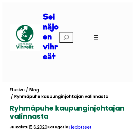
Siirry
sisältöön
Sei
näjo
Etsi
en
vihr
eät
Etusivu
Blog
Ryhmäpuhe kaupunginjohtajan valinnasta
Ryhmäpuhe kaupunginjohtajan
valinnasta
15.6.2020
Tiedotteet
Julkaistu
Kategoria