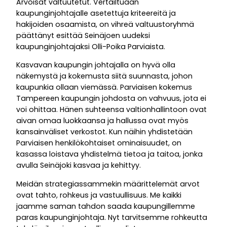
Arvoisat valtuutetut. Vertailtuaan
kaupunginjohtajalle asetettuja kriteereitä ja
hakijoiden osaamista, on vihreä valtuustoryhmä
päättänyt esittää Seinäjoen uudeksi
kaupunginjohtajaksi Olli-Poika Parviaista.
Kasvavan kaupungin johtajalla on hyvä olla
näkemystä ja kokemusta siitä suunnasta, johon
kaupunkia ollaan viemässä. Parviaisen kokemus
Tampereen kaupungin johdosta on vahvuus, jota ei
voi ohittaa. Hänen suhteensa valtionhallintoon ovat
aivan omaa luokkaansa ja hallussa ovat myös
kansainväliset verkostot. Kun näihin yhdistetään
Parviaisen henkilökohtaiset ominaisuudet, on
kasassa loistava yhdistelmä tietoa ja taitoa, jonka
avulla Seinäjoki kasvaa ja kehittyy.
Meidän strategiassammekin määrittelemät arvot
ovat tahto, rohkeus ja vastuullisuus. Me kaikki
jaamme saman tahdon saada kaupungillemme
paras kaupunginjohtaja. Nyt tarvitsemme rohkeutta