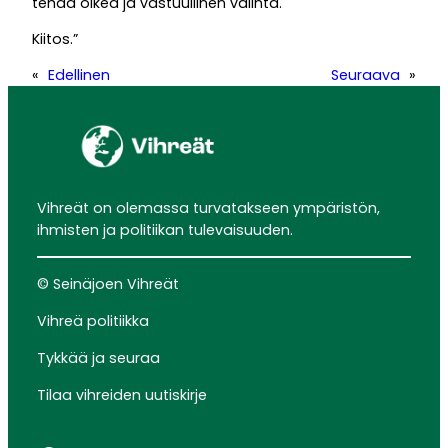
tehdä oikea ja vastuullinen valinta.
Kiitos.”
«
Edellinen
Seuraava
»
Vihreät on olemassa turvatakseen ympäristön,
ihmisten ja politiikan tulevaisuuden.
© Seinäjoen Vihreät
Vihreä politiikka
Tykkää ja seuraa
Tilaa vihreiden uutiskirje