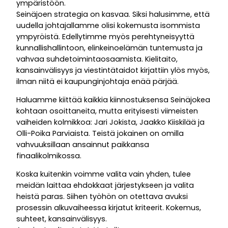
ympäristöön.
Seinäjoen strategia on kasvaa. Siksi halusimme, että
uudella johtajallamme olisi kokemusta isommista
ympyröistä. Edellytimme myös perehtyneisyyttä
kunnallishallintoon, elinkeinoelämän tuntemusta ja
vahvaa suhdetoimintaosaamista. Kielitaito,
kansainvälisyys ja viestintätaidot kirjattiin ylös myös,
ilman niitä ei kaupunginjohtaja enää pärjää.
Haluamme kiittää kaikkia kiinnostuksensa Seinäjokea
kohtaan osoittaneita, mutta erityisesti viimeisten
vaiheiden kolmikkoa: Jari Jokista, Jaakko Kiiskilää ja
Olli-Poika Parviaista. Teistä jokainen on omilla
vahvuuksillaan ansainnut paikkansa
finaalikolmikossa.
Koska kuitenkin voimme valita vain yhden, tulee
meidän laittaa ehdokkaat järjestykseen ja valita
heistä paras. Siihen työhön on otettava avuksi
prosessin alkuvaiheessa kirjatut kriteerit. Kokemus,
suhteet, kansainvälisyys.