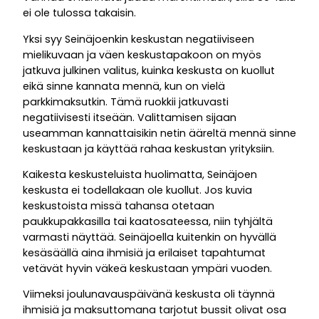
ei ole tulossa takaisin.
Yksi syy Seinäjoenkin keskustan negatiiviseen
mielikuvaan ja väen keskustapakoon on myös
jatkuva julkinen valitus, kuinka keskusta on kuollut
eikä sinne kannata mennä, kun on vielä
parkkimaksutkin. Tämä ruokkii jatkuvasti
negatiivisesti itseään. Valittamisen sijaan
useamman kannattaisikin netin ääreltä mennä sinne
keskustaan ja käyttää rahaa keskustan yrityksiin.
Kaikesta keskusteluista huolimatta, Seinäjoen
keskusta ei todellakaan ole kuollut. Jos kuvia
keskustoista missä tahansa otetaan
paukkupakkasilla tai kaatosateessa, niin tyhjältä
varmasti näyttää. Seinäjoella kuitenkin on hyvällä
kesäsäällä aina ihmisiä ja erilaiset tapahtumat
vetävät hyvin väkeä keskustaan ympäri vuoden.
Viimeksi joulunavauspäivänä keskusta oli täynnä
ihmisiä ja maksuttomana tarjotut bussit olivat osa