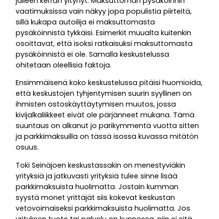
jälleen kerran yltynyt. Maksuttoman pysäköinnin
vaatimuksissa vain näkyy jopa populistia piirteitä,
sillä kukapa autoilija ei maksuttomasta
pysäköinnistä tykkäisi. Esimerkit muualta kuitenkin
osoittavat, että isoksi ratkaisuksi maksuttomasta
pysäköinnistä ei ole. Samalla keskustelussa
ohitetaan oleellisia faktoja.
Ensimmäisenä koko keskustelussa pitäisi huomioida,
että keskustojen tyhjentymisen suurin syyllinen on
ihmisten ostoskäyttäytymisen muutos, jossa
kivijalkaliikkeet eivät ole pärjänneet mukana. Tämä
suuntaus on alkanut jo parikymmentä vuotta sitten
ja parkkimaksuilla on tässä isossa kuvassa mitätön
osuus.
Toki Seinäjoen keskustassakin on menestyviäkin
yrityksiä ja jatkuvasti yrityksiä tulee sinne lisää
parkkimaksuista huolimatta. Jostain kumman
syystä monet yrittäjät siis kokevat keskustan
vetovoimaiseksi parkkimaksuista huolimatta. Jos
yrityksen tuote tai palvelu on kunnossa, niin ei sitä