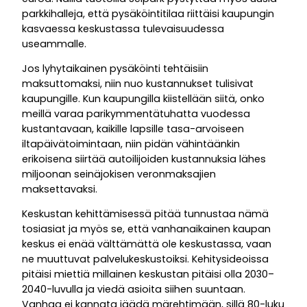
parkkihalleja, että pysäköintitilaa riittäisi kaupungin
kasvaessa keskustassa tulevaisuudessa
useammalle.
Jos lyhytaikainen pysäköinti tehtäisiin
maksuttomaksi, niin nuo kustannukset tulisivat
kaupungille. Kun kaupungilla kiistellään siitä, onko
meillä varaa parikymmentätuhatta vuodessa
kustantavaan, kaikille lapsille tasa-arvoiseen
iltapäivätoimintaan, niin pidän vähintäänkin
erikoisena siirtää autoilijoiden kustannuksia lähes
miljoonan seinäjokisen veronmaksajien
maksettavaksi.
Keskustan kehittämisessä pitää tunnustaa nämä
tosiasiat ja myös se, että vanhanaikainen kaupan
keskus ei enää välttämättä ole keskustassa, vaan
ne muuttuvat palvelukeskustoiksi. Kehitysideoissa
pitäisi miettiä millainen keskustan pitäisi olla 2030–
2040-luvulla ja viedä asioita siihen suuntaan.
Vanhaa ei kannata jäädä märehtimään, sillä 80-luku