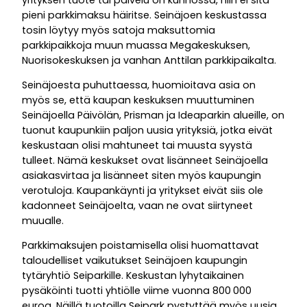
pieni parkkimaksu häiritse. Seinäjoen keskustassa
tosin löytyy myös satoja maksuttomia
parkkipaikkoja muun muassa Megakeskuksen,
Nuorisokeskuksen ja vanhan Anttilan parkkipaikalta.
Seinäjoesta puhuttaessa, huomioitava asia on
myös se, että kaupan keskuksen muuttuminen
Seinäjoella Päivölän, Prisman ja Ideaparkin alueille, on
tuonut kaupunkiin paljon uusia yrityksiä, jotka eivät
keskustaan olisi mahtuneet tai muusta syystä
tulleet. Nämä keskukset ovat lisänneet Seinäjoella
asiakasvirtaa ja lisänneet siten myös kaupungin
verotuloja. Kaupankäynti ja yritykset eivät siis ole
kadonneet Seinäjoelta, vaan ne ovat siirtyneet
muualle.
Parkkimaksujen poistamisella olisi huomattavat
taloudelliset vaikutukset Seinäjoen kaupungin
tytäryhtiö Seiparkille. Keskustan lyhytaikainen
pysäköinti tuotti yhtiölle viime vuonna 800 000
euroa. Näillä tuotoilla Seipark pystyttää myös uusia