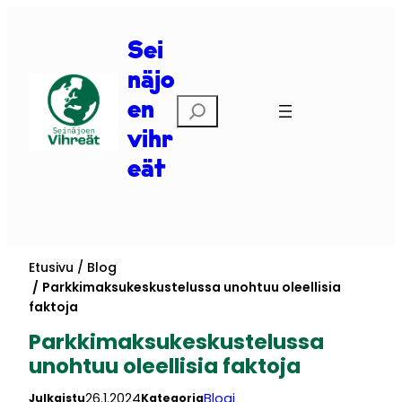
Siirry
sisältöön
Sei
näjo
Etsi
en
vihr
eät
Etusivu
Blog
Parkkimaksukeskustelussa unohtuu oleellisia
faktoja
Parkkimaksukeskustelussa
unohtuu oleellisia faktoja
26.1.2024
Blogi
Julkaistu
Kategoria