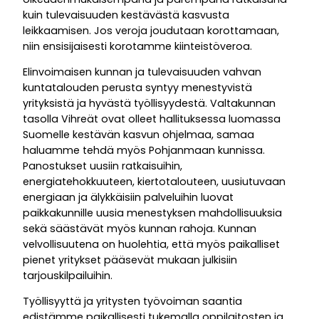
kuin tulevaisuuden kestävästä kasvusta
leikkaamisen. Jos veroja joudutaan korottamaan,
niin ensisijaisesti korotamme kiinteistöveroa.
Elinvoimaisen kunnan ja tulevaisuuden vahvan
kuntatalouden perusta syntyy menestyvistä
yrityksistä ja hyvästä työllisyydestä. Valtakunnan
tasolla Vihreät ovat olleet hallituksessa luomassa
Suomelle kestävän kasvun ohjelmaa, samaa
haluamme tehdä myös Pohjanmaan kunnissa.
Panostukset uusiin ratkaisuihin,
energiatehokkuuteen, kiertotalouteen, uusiutuvaan
energiaan ja älykkäisiin palveluihin luovat
paikkakunnille uusia menestyksen mahdollisuuksia
sekä säästävät myös kunnan rahoja. Kunnan
velvollisuutena on huolehtia, että myös paikalliset
pienet yritykset pääsevät mukaan julkisiin
tarjouskilpailuihin.
Työllisyyttä ja yritysten työvoiman saantia
edistämme paikallisesti tukemalla oppilaitosten ja