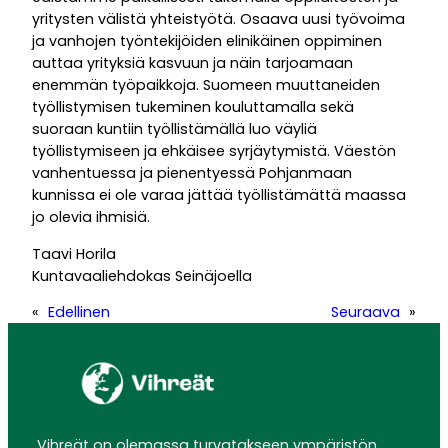
yritysten välistä yhteistyötä. Osaava uusi työvoima
ja vanhojen työntekijöiden elinikäinen oppiminen
auttaa yrityksiä kasvuun ja näin tarjoamaan
enemmän työpaikkoja. Suomeen muuttaneiden
työllistymisen tukeminen kouluttamalla sekä
suoraan kuntiin työllistämällä luo väyliä
työllistymiseen ja ehkäisee syrjäytymistä. Väestön
vanhentuessa ja pienentyessä Pohjanmaan
kunnissa ei ole varaa jättää työllistämättä maassa
jo olevia ihmisiä.
Taavi Horila
Kuntavaaliehdokas Seinäjoella
«
Edellinen
Seuraava
»
Vihreät on olemassa turvatakseen ympäristön,