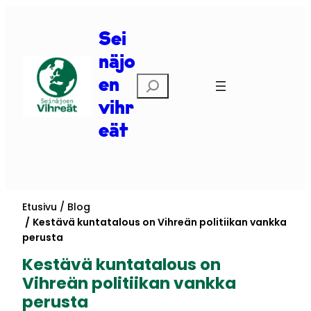
Siirry
sisältöön
Sei
näjo
Etsi
en
vihr
eät
Etusivu
Blog
Kestävä kuntatalous on Vihreän politiikan vankka
perusta
Kestävä kuntatalous on
Vihreän politiikan vankka
perusta