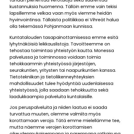
tänään pienentää verotuloja sekä suurentaa
kustannuksia huomenna. Tällöin emme vain tekisi
lapsillemme velkaa vaan myös viemme heidän
hyvinvointinsa. Tällaista politiikkaa ei Vihreät halua
olla tekemässä Pohjanmaan kunnissa.
Kuntatalouden tasapainottamisessa emme esitä
lyhytnäköisiä leikkauslistoja. Tavoitteemme on
tehostaa toimintaa yhteistyön kautta. Monessa
palvelussa ja toiminnossa voidaan toimia
tehokkaammin yhteistyössä järjestöjen,
seurakuntien, yritysten tai naapurikuntien kanssa.
Tietotekniikan ja tietoliikenneyhteyksien
mahdollisuudet tulee hyödyntää uudenlaisessa
yhteistyössä, jolla saadaan tehokkuutta sekä
laadukkaampia palveluita kuntalaisille.
Jos peruspalveluita ja niiden laatua ei saada
turvattua muuten, olemme valmiita myös
korottamaan veroja. Tätä emme mielellämme tee,
mutta näemme verojen korottamisen
oikeudenmukaisempana ja parempana ratkaisuna