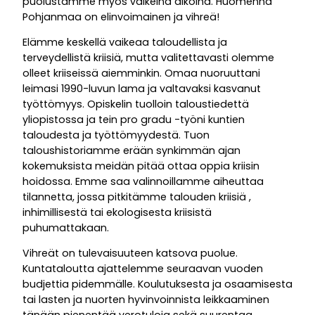
puolustamme myös vaikeina aikoina. Huomenna
Pohjanmaa on elinvoimainen ja vihreä!
Elämme keskellä vaikeaa taloudellista ja
terveydellistä kriisiä, mutta valitettavasti olemme
olleet kriiseissä aiemminkin. Omaa nuoruuttani
leimasi 1990-luvun lama ja valtavaksi kasvanut
työttömyys. Opiskelin tuolloin taloustiedettä
yliopistossa ja tein pro gradu -työni kuntien
taloudesta ja työttömyydestä. Tuon
taloushistoriamme erään synkimmän ajan
kokemuksista meidän pitää ottaa oppia kriisin
hoidossa. Emme saa valinnoillamme aiheuttaa
tilannetta, jossa pitkitämme talouden kriisiä ,
inhimillisestä tai ekologisesta kriisistä
puhumattakaan.
Vihreät on tulevaisuuteen katsova puolue.
Kuntataloutta ajattelemme seuraavan vuoden
budjettia pidemmälle. Koulutuksesta ja osaamisesta
tai lasten ja nuorten hyvinvoinnista leikkaaminen