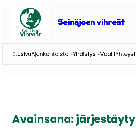
Siirry
sisältöön
Seinäjoen vihreät
Etusivu
Ajankohtaista
Yhdistys
Vaalit
Yhteyst
Avainsana:
järjestäyt