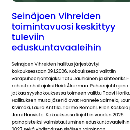
Seinäjoen Vihreiden
toimintavuosi keskittyy
tuleviin
eduskuntavaaleihin
Seinäjoen Vihreiden hallitus järjestäytyi
kokouksessaan 29.1.2026. Kokouksessa valittiin
varapuheenjohtajaksi Tatu Jauhiainen ja sihteeriksi-
rahastonhoitajaksi Heidi Åkerman. Puheenjohtajana
jatkaa syyskokouksessa toimeen valittu Taavi Horila.
Hallituksen muita jäseniä ovat Hannele Salmela, Lau
Kivimäki, Laura Anttila, Tarmo Remahl, Ellen Koskela 
Jami Haavisto. Kokouksessa linjattiin vuoden 2026
painopisteiksi valmistautuminen eduskuntavaaleihin
2027 sekä yhdistyksen sisäisen toiminnan