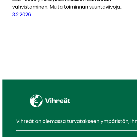
vahvistaminen. Muita toiminnan suuntaviivoja…
3.2.2026
Vihreät on olemassa turvatakseen ympäristön, ihmis