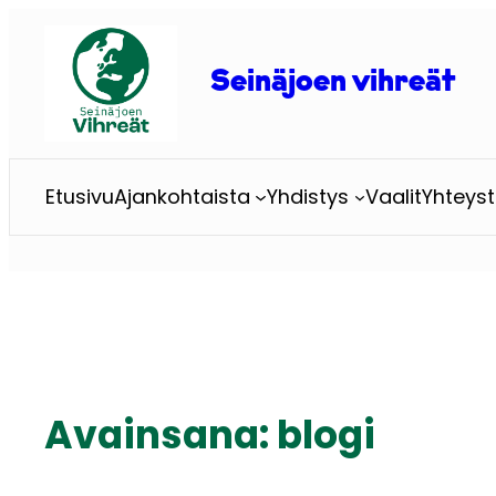
Siirry
sisältöön
Seinäjoen vihreät
Etusivu
Ajankohtaista
Yhdistys
Vaalit
Yhteyst
Avainsana:
blogi