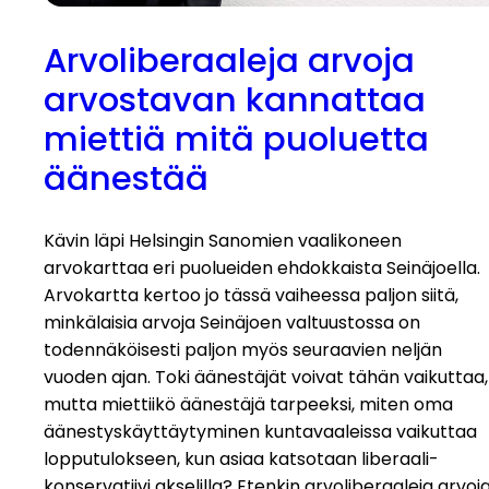
Arvoliberaaleja arvoja
arvostavan kannattaa
miettiä mitä puoluetta
äänestää
Kävin läpi Helsingin Sanomien vaalikoneen
arvokarttaa eri puolueiden ehdokkaista Seinäjoella.
Arvokartta kertoo jo tässä vaiheessa paljon siitä,
minkälaisia arvoja Seinäjoen valtuustossa on
todennäköisesti paljon myös seuraavien neljän
vuoden ajan. Toki äänestäjät voivat tähän vaikuttaa,
mutta miettiikö äänestäjä tarpeeksi, miten oma
äänestyskäyttäytyminen kuntavaaleissa vaikuttaa
lopputulokseen, kun asiaa katsotaan liberaali-
konservatiivi akselilla? Etenkin arvoliberaaleja arvoj