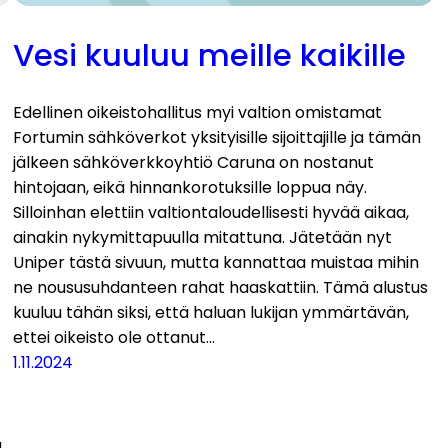
Vesi kuuluu meille kaikille
Edellinen oikeistohallitus myi valtion omistamat
Fortumin sähköverkot yksityisille sijoittajille ja tämän
jälkeen sähköverkkoyhtiö Caruna on nostanut
hintojaan, eikä hinnankorotuksille loppua näy.
Silloinhan elettiin valtiontaloudellisesti hyvää aikaa,
ainakin nykymittapuulla mitattuna. Jätetään nyt
Uniper tästä sivuun, mutta kannattaa muistaa mihin
ne noususuhdanteen rahat haaskattiin. Tämä alustus
kuuluu tähän siksi, että haluan lukijan ymmärtävän,
ettei oikeisto ole ottanut…
1.11.2024
a