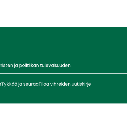
ten ja politiikan tulevaisuuden.
a
Tykkää ja seuraa
Tilaa vihreiden uutiskirje