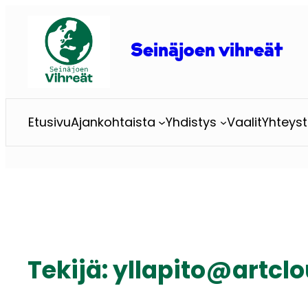
Siirry
sisältöön
Seinäjoen vihreät
Etusivu
Ajankohtaista
Yhdistys
Vaalit
Yhteyst
Tekijä:
yllapito@artclo