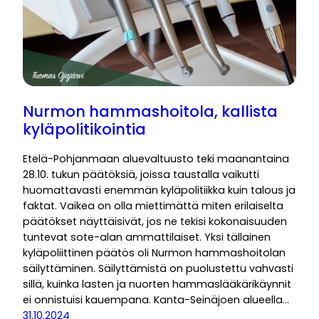
Nurmon hammashoitola, kallista
kyläpolitikointia
Etelä-Pohjanmaan aluevaltuusto teki maanantaina
28.10. tukun päätöksiä, joissa taustalla vaikutti
huomattavasti enemmän kyläpolitiikka kuin talous ja
faktat. Vaikea on olla miettimättä miten erilaiselta
päätökset näyttäisivät, jos ne tekisi kokonaisuuden
tuntevat sote-alan ammattilaiset. Yksi tällainen
kyläpoliittinen päätös oli Nurmon hammashoitolan
säilyttäminen. Säilyttämistä on puolustettu vahvasti
sillä, kuinka lasten ja nuorten hammaslääkärikäynnit
ei onnistuisi kauempana. Kanta-Seinäjoen alueella…
31.10.2024