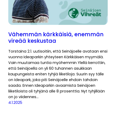
Vähemmän kärkkäisiä, enemmän
vireää keskustaa
Torstaina 2.1. uutisoitiin, että Seinäjoelle avataan ensi
vuonna Ideaparkin yhteyteen Kärkkäisen myymälä.
Vain muutamaa tuntia myöhemmin Ylellä kerrottiin,
että Seinäjoella on yli 60 tuhannen asukkaan
kaupungeista eniten tyhjiä liiketiloja. Suurin syy tälle
on Ideapark, joka piti Seinäjoelle ehdoin tahdoin
saada. Ennen Ideaparkin avaamista Seinäjoen
liiketiloista oli tyhjänä alle 8 prosenttia. Nyt tyhjillään
on jo viidennes…
4.1.2025