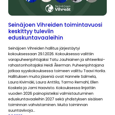
Seinäjoen Vihreiden toimintavuosi
keskittyy tuleviin
eduskuntavaaleihin
Seinäjoen Vihreiden hallitus järjestäytyi
kokouksessaan 29.1.2026. Kokouksessa valittiin
varapuheenjohtajaksi Tatu Jauhiainen ja sihteeriksi-
rahastonhoitajaksi Heidi Åkerman. Puheenjohtajana
jatkaa syyskokouksessa toimeen valittu Taavi Horila.
Hallituksen muita jäseniä ovat Hannele Salmela,
Laura Kivimäki, Laura Anttila, Tarmo Remahl, Ellen
Koskela ja Jami Haavisto. Kokouksessa linjattiin
vuoden 2026 painopisteiksi valmistautuminen
eduskuntavaaleihin 2027 sekä yhdistyksen sisäisen
toiminnan vahvistaminen. Muita toiminnan
suuntaviivoja…