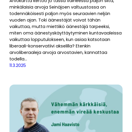
Arvokartta kertoo jo tässä vaiheessa paljon siitä,
minkälaisia arvoja Seinäjoen valtuustossa on
todennäköisesti paljon myös seuraavien neljän
vuoden ajan. Toki äänestäjät voivat tähän
vaikuttaa, mutta miettiikö äänestäjä tarpeeksi,
miten oma äänestyskäyttäytyminen kuntavaaleissa
vaikuttaa lopputulokseen, kun asiaa katsotaan
liberaali-konservatiivi akselilla? Etenkin
arvoliberaaleja arvoja arvostavien, kannattaa
todella…
11.3.2025