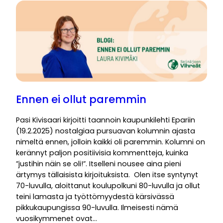
Ennen ei ollut paremmin
Pasi Kivisaari kirjoitti taannoin kaupunkilehti Epariin
(19.2.2025) nostalgiaa pursuavan kolumnin ajasta
nimeltä ennen, jolloin kaikki oli paremmin. Kolumni on
kerännyt paljon positiivisia kommentteja, kuinka
”justihin näin se oli!”. Itselleni nousee aina pieni
ärtymys tällaisista kirjoituksista. Olen itse syntynyt
70-luvulla, aloittanut koulupolkuni 80-luvulla ja ollut
teini lamasta ja työttömyydestä kärsivässä
pikkukaupungissa 90-luvulla. Ilmeisesti nämä
vuosikymmenet ovat…